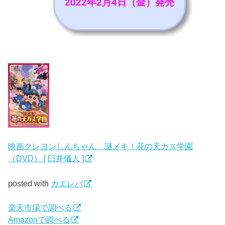
2022年2月4日（金）発売
映画クレヨンしんちゃん 謎メキ！花の天カス学園
（DVD） [ 臼井儀人 ]
posted with
カエレバ
楽天市場で調べる
Amazonで調べる