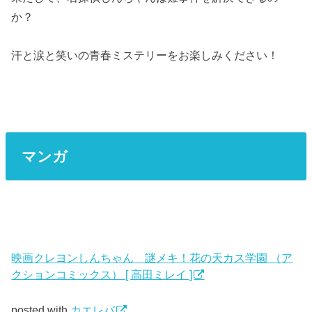
か？
汗と涙と笑いの青春ミステリーをお楽しみください！
マンガ
映画クレヨンしんちゃん 謎メキ！花の天カス学園 （ア
クションコミックス） [ 高田ミレイ ]
posted with
カエレバ