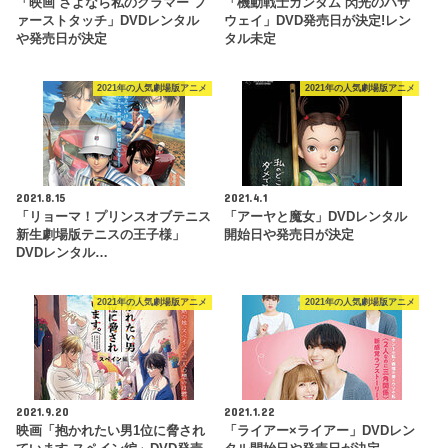
「映画 さよなら私のクラマー フ
「機動戦士ガンダム 閃光のハサ
ァーストタッチ」DVDレンタル
ウェイ」DVD発売日が決定!レン
や発売日が決定
タル未定
2021年の人気劇場版アニメ
2021年の人気劇場版アニメ
2021.8.15
2021.4.1
「リョーマ！プリンスオブテニス
「アーヤと魔女」DVDレンタル
新生劇場版テニスの王子様」
開始日や発売日が決定
DVDレンタル…
2021年の人気劇場版アニメ
2021年の人気劇場版アニメ
2021.9.20
2021.1.22
映画「抱かれたい男1位に脅され
「ライアー×ライアー」DVDレン