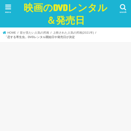
映画のDVDレンタル
menu
search
＆発売日
HOME
皆が見たい人気の邦画
上映された人気の邦画(2021年)
「恋する寄生虫」DVDレンタル開始日や発売日が決定