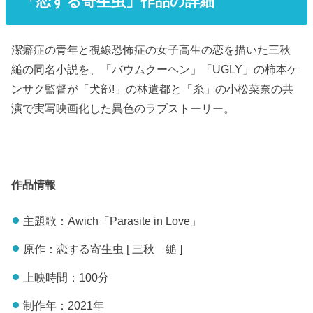
「恋する寄生虫」作品の詳細
潔癖症の青年と視線恐怖症の女子高生の恋を描いた三秋
縋の同名小説を、「バウムクーヘン」「UGLY」の柿本ケ
ンサク監督が「犬部!」の林遣都と「糸」の小松菜奈の共
演で実写映画化した異色のラブストーリー。
作品情報
主題歌：Awich「Parasite in Love」
原作：恋する寄生虫 [ 三秋 縋 ]
上映時間：100分
制作年：2021年