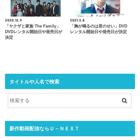
2020.12.9
2021.5.8
「ヤクザと家族 The Family」
「胸が鳴るのは君のせい」DVD
DVDレンタル開始日や発売日が
レンタル開始日や発売日が決定
決定
タイトルや人名で検索
新作動画配信ならＵ－ＮＥＸＴ