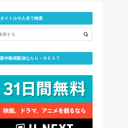
タイトルや人名で検索
新作動画配信ならＵ－ＮＥＸＴ