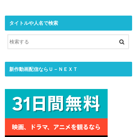
タイトルや人名で検索
新作動画配信ならＵ－ＮＥＸＴ