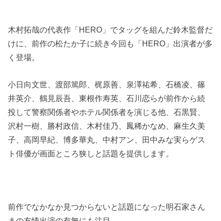
木村拓哉の代表作「HERO」でタッグを組んだ鈴木監督だ
けに、前作の松たか子に続き今回も「HERO」出演者が多
く登場。
小日向文世、渡部篤郎、梶原善、泉澤祐希、石橋凌、篠
井英介、鶴見辰吾、東根作寿英、石川恋らが前作から続
投して警察関係者やホテル関係者を演じる他、石黒賢、
沢村一樹、勝村政信、木村佳乃、鳳稀かなめ、麻生久美
子、高岡早紀、博多華丸、中村アン、田中みな実らゲス
ト俳優が画面ところ狭しと話題を提供します。
前作でなかなか見つからないと話題になった明石家さん
まの友情出演の有無にも注目。