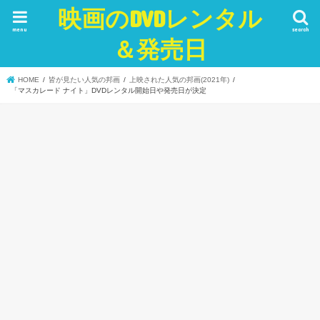
映画のDVDレンタル
menu
search
＆発売日
HOME
皆が見たい人気の邦画
上映された人気の邦画(2021年)
「マスカレード ナイト」DVDレンタル開始日や発売日が決定