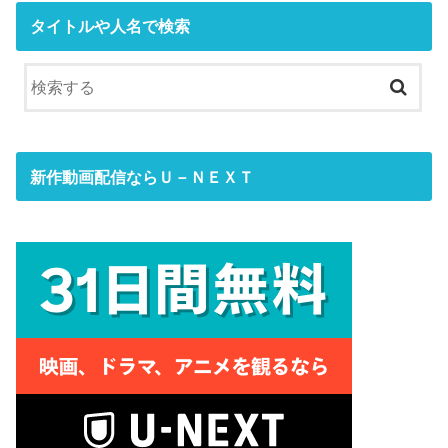
タイトルや人名で検索
新作動画配信ならＵ－ＮＥＸＴ