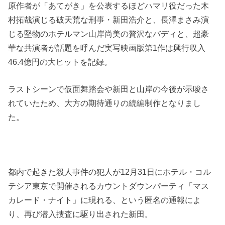
原作者が「あてがき」を公表するほどハマリ役だった木
村拓哉演じる破天荒な刑事・新田浩介と、長澤まさみ演
じる堅物のホテルマン山岸尚美の贅沢なバディと、超豪
華な共演者が話題を呼んだ実写映画版第1作は興行収入
46.4億円の大ヒットを記録。
ラストシーンで仮面舞踏会や新田と山岸の今後が示唆さ
れていたため、大方の期待通りの続編制作となりまし
た。
都内で起きた殺人事件の犯人が12月31日にホテル・コル
テシア東京で開催されるカウントダウンパーティ「マス
カレード・ナイト」に現れる、という匿名の通報によ
り、再び潜入捜査に駆り出された新田。