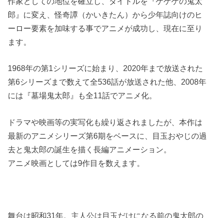
作家としての地位を確立し、タイトルを『ゲゲゲの鬼太
郎』に変え、怪奇譚（かいきたん）から少年誌向けのヒ
ーロー要素を加味する事でアニメが成功し、現在に至り
ます。
1968年の第1シリーズに始まり、2020年まで放送された
第6シリーズまで数えて全536話が放送された他、2008年
には『墓場鬼太郎』も全11話でアニメ化。
ドラマや映画等の実写化も繰り返されましたが、本作は
最新のアニメシリーズ第6期をベースに、目玉おやじの過
去と鬼太郎の誕生を描く長編アニメーション。
アニメ映画としては9作目を数えます。
舞台は昭和31年。主人公は目玉だけになる前の鬼太郎の