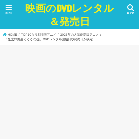
映画のDVDレンタル
menu
search
＆発売日
HOME
TOP10入り劇場版アニメ
2023年の人気劇場版アニメ
「鬼太郎誕生 ゲゲゲの謎」DVDレンタル開始日や発売日が決定