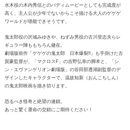
水木役の木内秀信とのバディムービーとしても完成度が
高く、主人公が少年でないからこそ描ける大人のゲゲゲ
ワールドが堪能できそうです。
鬼太郎役の沢城みゆきや、ねずみ男役の古川登志夫らレ
ギュラー陣ももちろん健在。
劇場版前作「ゲゲゲの鬼太郎 日本爆裂!!」も手掛けた古
賀豪監督が、「マクロスF」の吉野弘幸の脚本と、「シ
ン・エヴァンゲリオン劇場版」の谷田部透湖副監督のデ
ザインしたキャラクターで、温故知新（おんこちしん）
の鬼太郎映画を描き切ります。
恐るべき怪奇と絶望の連鎖。
あっと驚く運命の交錯にご期待ください！