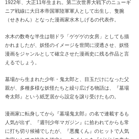
1922年、大正11年生まれ。第二次世界大戦下のニューギ
ニア戦線に大日本帝国軍陸軍軍人として出生し、隻腕
（せきわん）となった漫画家水木しげるの代表作。
水木の数奇な半生は朝ドラ「ゲゲゲの女房」としても描
かれましたが、妖怪のイメージを世間に浸透させ、妖怪
漫画をジャンルとして確立させた漫画史に残る作品と言
えるでしょう。
墓場から生まれた少年・鬼太郎と、目玉だけになった父
親が、多種多様な妖怪たちと繰り広げる物語は、『墓場
奇太郎』という紙芝居から設定を譲り受けたもの。
漫画家に転身してから『墓場鬼太郎』の名で連載するも
人気が出ず、『週刊少年マガジン』に拾われてからも常
に打ち切り候補でしたが、『悪魔くん』のヒットで人気