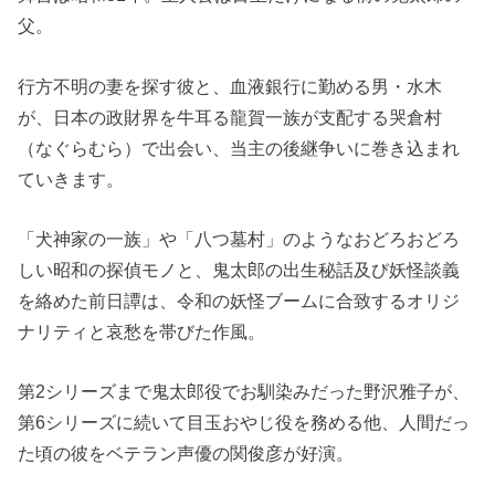
父。
行方不明の妻を探す彼と、血液銀行に勤める男・水木
が、日本の政財界を牛耳る龍賀一族が支配する哭倉村
（なぐらむら）で出会い、当主の後継争いに巻き込まれ
ていきます。
「犬神家の一族」や「八つ墓村」のようなおどろおどろ
しい昭和の探偵モノと、鬼太郎の出生秘話及び妖怪談義
を絡めた前日譚は、令和の妖怪ブームに合致するオリジ
ナリティと哀愁を帯びた作風。
第2シリーズまで鬼太郎役でお馴染みだった野沢雅子が、
第6シリーズに続いて目玉おやじ役を務める他、人間だっ
た頃の彼をベテラン声優の関俊彦が好演。