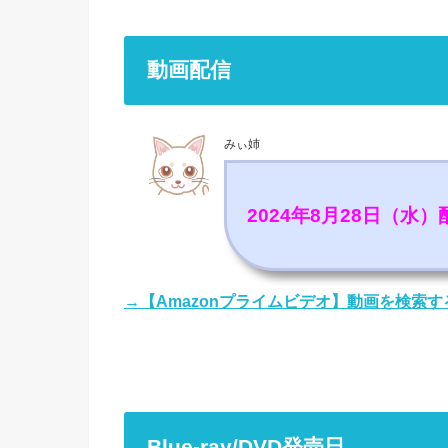
動画配信
みぃ姉
2024年8月28日（水
→【Amazonプライムビデオ】動画を検索す
Blue-ray/DVD発売日