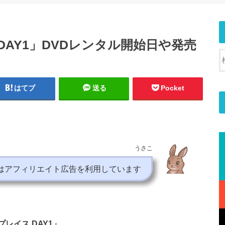
AY1」DVDレンタル開始日や発売
はてブ
送る
Pocket
うさこ
はアフィリエイト広告を利用しています
レイス DAY1」