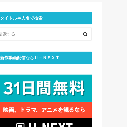
タイトルや人名で検索
新作動画配信ならＵ－ＮＥＸＴ