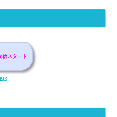
）配信スタート
る