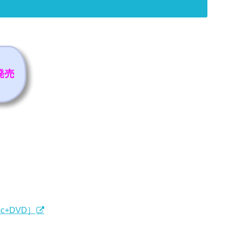
発売
sc+DVD］