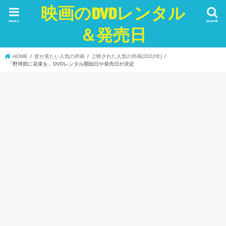
映画のDVDレンタル
menu
search
＆発売日
HOME
皆が見たい人気の邦画
上映された人気の邦画(2022年)
「野球部に花束を」DVDレンタル開始日や発売日が決定