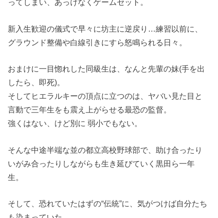
ってしまい、あっけなくゲームセット。
新入生歓迎の儀式で早々に坊主に逆戻り…練習以前に、
グラウンド整備や白線引きにすら怒鳴られる日々。
おまけに一目惚れした同級生は、なんと先輩の妹(手を出
したら、即死)。
そしてヒエラルキーの頂点に立つのは、ヤバい見た目と
言動で三年生をも震え上がらせる最恐の監督。
強くはない、けど別に 弱小でもない。
そんな中途半端な並の都立高校野球部で、助け合ったり
いがみ合ったりしながらも生き延びていく黒田ら一年
生。
そして、恐れていたはずの“伝統”に、気がつけば自分たち
も染まっていた…。