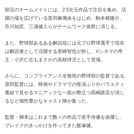
部活のチームメイトには、2.5次元作品で注目を集め、活
躍の場を広げている黒羽麻璃央をはじめ、駒木根隆介、
市川知宏、三浦健人らがチームワーク抜群に演じる。
また、野球部あるある解説役には元プロ野球選手で現在
は解説者として活躍する里崎智也が扮し、Vシネマの帝
王・小沢仁志もまさかの高校球児として登場。
さらに、コンプライアンス全無視の野球部の監督である
原田監督には、映画やドラマでの怪演ぶりやバラエティ
番組で見せるマニアックな一面が際立つ髙嶋政宏が演じ
るなど個性豊かなキャスト陣が集った。
監督・脚本はこれまで数々の作品で若手俳優を抜擢し、
ブレイクのきっかけを作ってきた飯塚健。