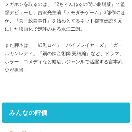
メガホンを取るのは、『2ちゃんねるの呪い劇場版』で監
督デビューし、吉沢亮主演『トモダチゲーム』3部作のほ
か、『真・鮫島事件』を始めとするネット都市伝説を元
にした映画化で定評のある永江二朗。
また脚本は、「紙兎ロペ」「バイプレイヤーズ」「ガー
ルガンレディ」『鋼の錬金術師 完結編』など、ドラマ、
ホラー、コメディなど幅広いジャンルで活躍する宮本武
史が担当！
みんなの評価