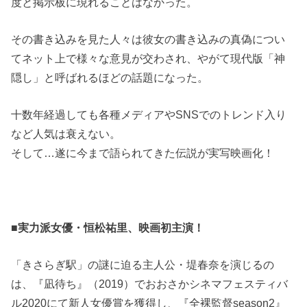
度と掲示板に現れることはなかった。
その書き込みを見た人々は彼女の書き込みの真偽につい
てネット上で様々な意見が交わされ、やがて現代版「神
隠し」と呼ばれるほどの話題になった。
十数年経過しても各種メディアやSNSでのトレンド入り
など人気は衰えない。
そして…遂に今まで語られてきた伝説が実写映画化！
■実力派女優・恒松祐里、映画初主演！
「きさらぎ駅」の謎に迫る主人公・堤春奈を演じるの
は、『凪待ち』（2019）でおおさかシネマフェスティバ
ル2020にて新人女優賞を獲得し、『全裸監督season2』