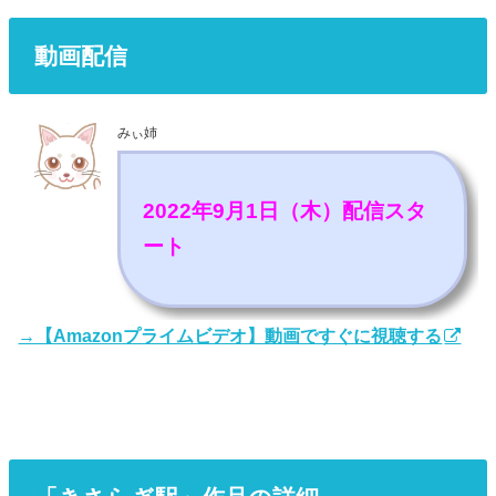
動画配信
みぃ姉
2022年9月1日（木）配信スタ
ート
→【Amazonプライムビデオ】動画ですぐに視聴する