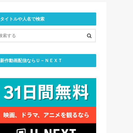
タイトルや人名で検索
新作動画配信ならＵ－ＮＥＸＴ