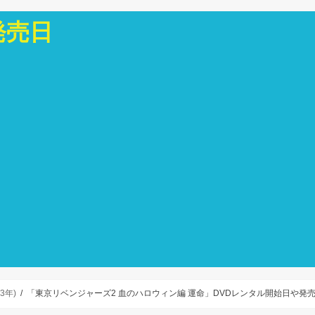
発売日
3年)
「東京リベンジャーズ2 血のハロウィン編 運命」DVDレンタル開始日や発