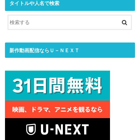
タイトルや人名で検索
新作動画配信ならＵ－ＮＥＸＴ