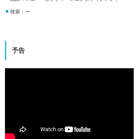
検索：ー
予告