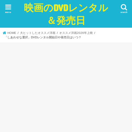
映画のDVDレンタル
menu
search
＆発売日
HOME
大ヒットしたオススメ洋画
オススメ洋画2026年上映
「しあわせな選択」DVDレンタル開始日や発売日はいつ？