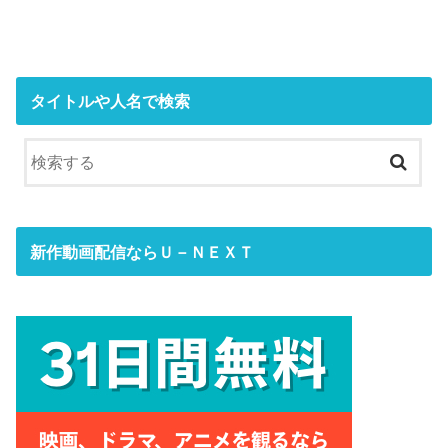
タイトルや人名で検索
新作動画配信ならＵ－ＮＥＸＴ