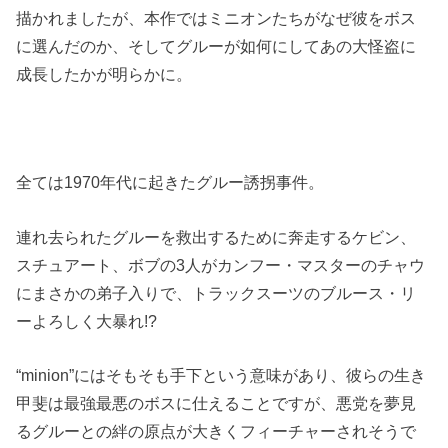
描かれましたが、本作ではミニオンたちがなぜ彼をボス
に選んだのか、そしてグルーが如何にしてあの大怪盗に
成長したかが明らかに。
全ては1970年代に起きたグルー誘拐事件。
連れ去られたグルーを救出するために奔走するケビン、
スチュアート、ボブの3人がカンフー・マスターのチャウ
にまさかの弟子入りで、トラックスーツのブルース・リ
ーよろしく大暴れ!?
“minion”にはそもそも手下という意味があり、彼らの生き
甲斐は最強最悪のボスに仕えることですが、悪党を夢見
るグルーとの絆の原点が大きくフィーチャーされそうで