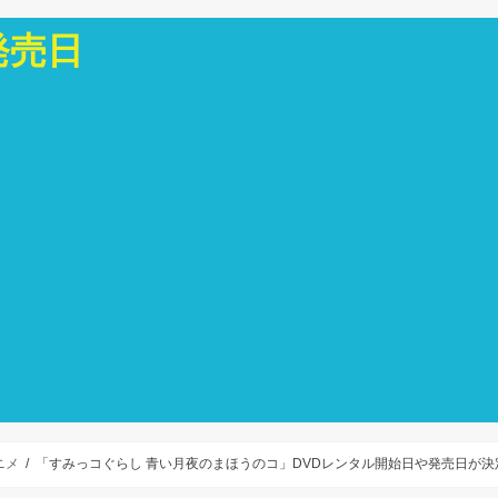
発売日
ニメ
「すみっコぐらし 青い月夜のまほうのコ」DVDレンタル開始日や発売日が決