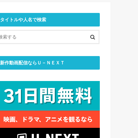
タイトルや人名で検索
新作動画配信ならＵ－ＮＥＸＴ