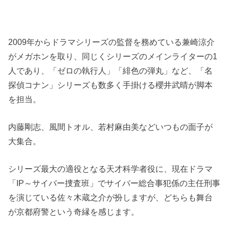
2009年からドラマシリーズの監督を務めている兼崎涼介
がメガホンを取り、同じくシリーズのメインライターの1
人であり、「ゼロの執行人」「緋色の弾丸」など、「名
探偵コナン」シリーズも数多く手掛ける櫻井武晴が脚本
を担当。
内藤剛志、風間トオル、若村麻由美などいつもの面子が
大集合。
シリーズ最大の適役となる天才科学者役に、現在ドラマ
「IP～サイバー捜査班」でサイバー総合事犯係の主任刑事
を演じている佐々木蔵之介が扮しますが、どちらも舞台
が京都府警という奇縁を感じます。