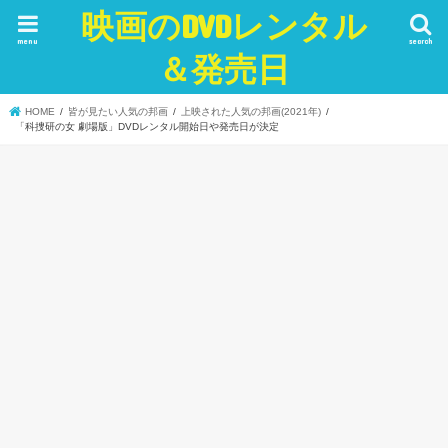
映画のDVDレンタル
menu
search
＆発売日
HOME
皆が見たい人気の邦画
上映された人気の邦画(2021年)
「科捜研の女 劇場版」DVDレンタル開始日や発売日が決定