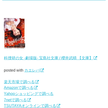
科捜研の女 -劇場版- 宝島社文庫 / 櫻井武晴 【文庫】
posted with
カエレバ
楽天市場で調べる
Amazonで調べる
Yahooショッピングで調べる
7netで調べる
TSUTAYAオンラインで調べる