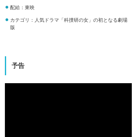
配給：東映
カテゴリ：人気ドラマ「科捜研の女」の初となる劇場
版
予告