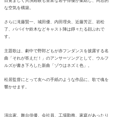
目覚ましく共演経験も豊富な若手俳優が集結し、同窓的
な空気を構築。
さらに滝藤賢一、城田優、内田理央、近藤芳正、岩松
了、パパイヤ鈴木などキャスト陣は錚々たる顔ぶれで
す。
主題歌は、劇中で野郎どもが赤フンダンスを披露する名
曲「それが答えだ！」のアンサーソングとして、ウルフ
ルズが書き下ろした新曲「ゾウはネズミ色」。
松居監督にとって友への手紙のような作品に、歌で魂を
響かせます。
演出家、舞台俳優、会社員、工場勤務、家庭があったり