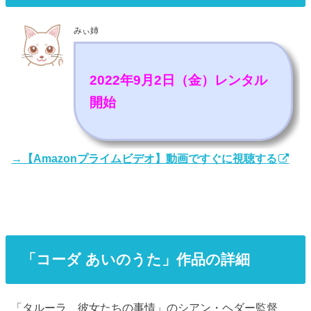
みぃ姉
2022年9月2日（金）レンタル
開始
→【Amazonプライムビデオ】動画ですぐに視聴する
「コーダ あいのうた」作品の詳細
「タルーラ 彼女たちの事情」のシアン・ヘダー監督