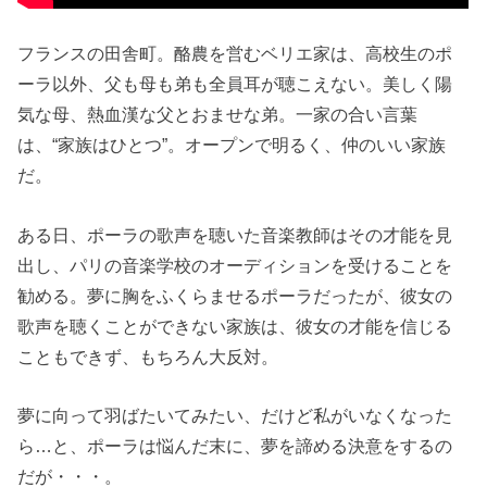
フランスの田舎町。酪農を営むベリエ家は、高校生のポ
ーラ以外、父も母も弟も全員耳が聴こえない。美しく陽
気な母、熱血漢な父とおませな弟。一家の合い言葉
は、“家族はひとつ”。オープンで明るく、仲のいい家族
だ。
ある日、ポーラの歌声を聴いた音楽教師はその才能を見
出し、パリの音楽学校のオーディションを受けることを
勧める。夢に胸をふくらませるポーラだったが、彼女の
歌声を聴くことができない家族は、彼女の才能を信じる
こともできず、もちろん大反対。
夢に向って羽ばたいてみたい、だけど私がいなくなった
ら…と、ポーラは悩んだ末に、夢を諦める決意をするの
だが・・・。