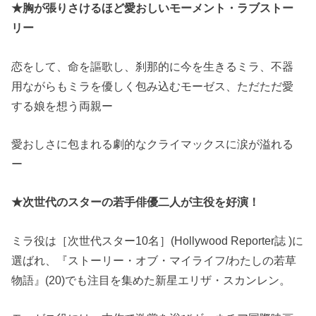
★胸が張りさけるほど愛おしいモーメント・ラブストー
リー
恋をして、命を謳歌し、刹那的に今を生きるミラ、不器
用ながらもミラを優しく包み込むモーゼス、ただただ愛
する娘を想う両親ー
愛おしさに包まれる劇的なクライマックスに涙が溢れる
ー
★次世代のスターの若手俳優二人が主役を好演！
ミラ役は［次世代スター10名］(Hollywood Reporter誌 )に
選ばれ、『ストーリー・オブ・マイライフ/わたしの若草
物語』(20)でも注目を集めた新星エリザ・スカンレン。