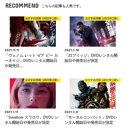
RECOMMEND
こちらの記事も人気です。
おすすめ洋画（2021年上映）
おすすめ洋画（2021年上映）
2021.11.11
2021.3.10
「ヴェノム レット ゼア ビー カ
「21ブリッジ」DVDレンタル開
ーネイジ」DVDレンタル開始日
始日や発売日が決定
や発売日…
おすすめ洋画（2021年上映）
おすすめ洋画（2021年上映）
2021.1.17
2021.5.8
「Swallow スワロウ」DVDレン
「モータルコンバット」DVDレ
タル開始日や発売日が決定
ンタル開始日や発売日が決定