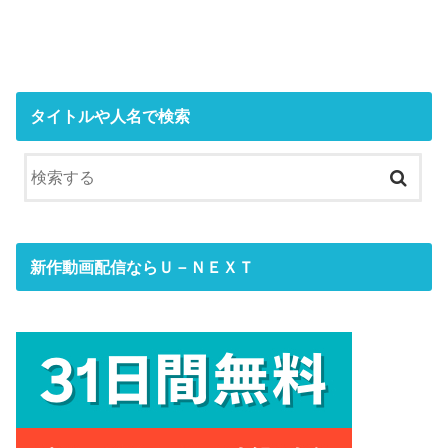
タイトルや人名で検索
新作動画配信ならＵ－ＮＥＸＴ