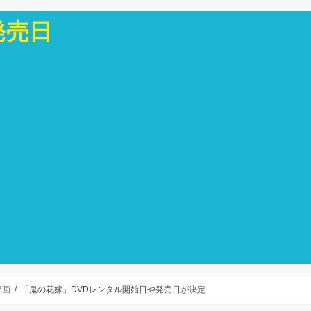
発売日
邦画
「鬼の花嫁」DVDレンタル開始日や発売日が決定