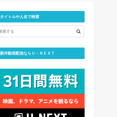
タイトルや人名で検索
新作動画配信ならＵ－ＮＥＸＴ