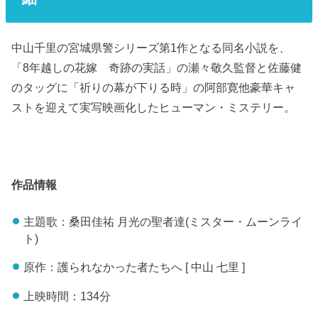
中山千里の宮城県警シリーズ第1作となる同名小説を、
「8年越しの花嫁 奇跡の実話」の瀬々敬久監督と佐藤健
のタッグに「祈りの幕が下りる時」の阿部寛他豪華キャ
ストを迎えて実写映画化したヒューマン・ミステリー。
作品情報
主題歌：桑田佳祐 月光の聖者達(ミスター・ムーンライ
ト)
原作：護られなかった者たちへ [ 中山 七里 ]
上映時間：134分