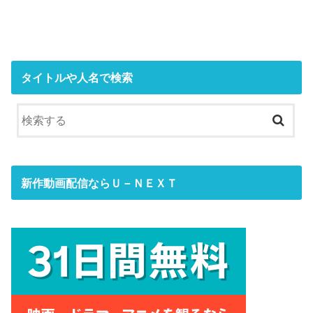
タイトルや人名で検索
新作動画配信ならＵ－ＮＥＸＴ