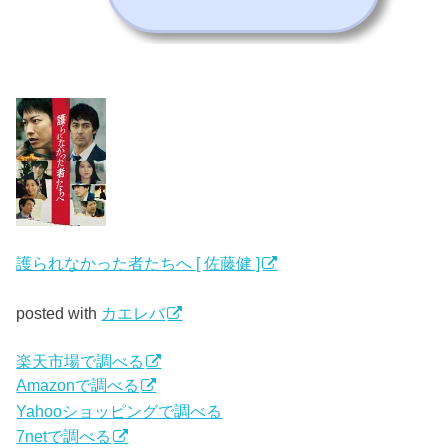
護られなかった者たちへ [ 佐藤健 ]
posted with
カエレバ
楽天市場で調べる
Amazonで調べる
Yahooショッピングで調べる
7netで調べる