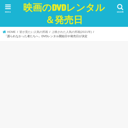
映画のDVDレンタル
menu
search
＆発売日
HOME
皆が見たい人気の邦画
上映された人気の邦画(2021年)
「護られなかった者たちへ」DVDレンタル開始日や発売日が決定