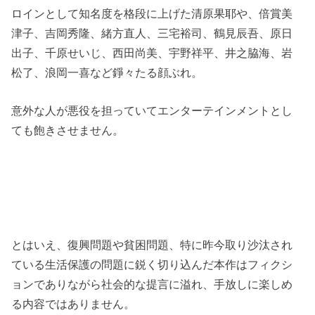
ロインとして知名度を格段に上げた清原果耶や、倍賞美
津子、吉岡秀隆、緒方直人、三宅裕司、鶴見辰吾、原日
出子、千原せいじ、西田尚美、宇野祥平、井之脇海、岩
松了、浪岡一喜など錚々たる顔ぶれ。
意外な人が悪役を担っていてエンターテインメントとし
ても飽きさせません。
とはいえ、復興問題や貧困問題、特に昨今取り沙汰され
ている生活保護の問題に鋭く切り込んだ本作はフィクシ
ョンでありながら社会的な提言に溢れ、手放しに楽しめ
る内容ではありません。