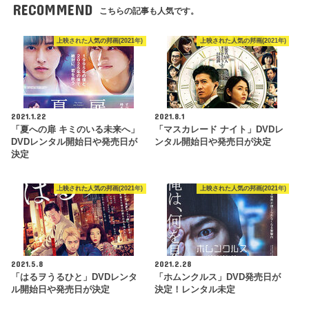
RECOMMEND
こちらの記事も人気です。
上映された人気の邦画(2021年)
上映された人気の邦画(2021年)
2021.1.22
2021.8.1
「夏への扉 キミのいる未来へ」
「マスカレード ナイト」DVDレ
DVDレンタル開始日や発売日が
ンタル開始日や発売日が決定
決定
上映された人気の邦画(2021年)
上映された人気の邦画(2021年)
2021.5.8
2021.2.28
「はるヲうるひと」DVDレンタ
「ホムンクルス」DVD発売日が
ル開始日や発売日が決定
決定！レンタル未定