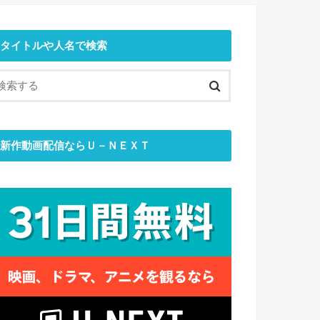
タイトルや人名で検索
新作動画配信ならＵ－ＮＥＸＴ