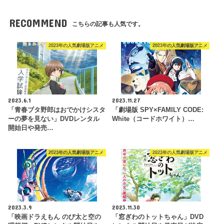
RECOMMEND
こちらの記事も人気です。
2023年の人気劇場版アニメ
2023年の人気劇場版アニメ
2023.6.1
2023.11.27
「青春ブタ野郎はおでかけシスタ
「劇場版 SPY×FAMILY CODE:
ーの夢を見ない」DVDレンタル
White（コードホワイト）…
開始日や発売…
2023年の人気劇場版アニメ
2023年の人気劇場版アニメ
2023.3.9
2023.11.30
「映画ドラえもん のび太と空の
「窓ぎわのトットちゃん」DVD