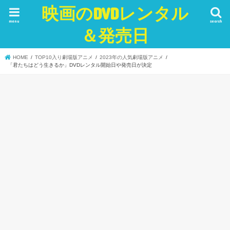
映画のDVDレンタル
menu
search
＆発売日
HOME
TOP10入り劇場版アニメ
2023年の人気劇場版アニメ
「君たちはどう生きるか」DVDレンタル開始日や発売日が決定