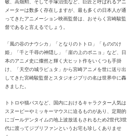
敏、高畑勲、そして手塚治虫など、巨匠と呼ばれるアニ
メーターは数多く存在しますが、最も多くの日本人が通
ってきたアニメーション映画監督は、おそらく宮崎駿監
督であると言えるでしょう。
「風の谷のナウシカ」「となりのトトロ」「もののけ
姫」「千と千尋の神隠し」「崖の上のポニョ」など、日
本のアニメ史に燦然と輝く大ヒット作をいくつも手掛
け、「天空の城ラピュタ」から宮崎アニメを世に送り出
してきた宮崎駿監督とスタジオジブリの名は世界中に轟
きました。
トトロや猫バスなど、国内におけるキャラクター人気は
スヌーピーやミッキーマウスに迫るものがあり、定期的
にゴールデンタイムの地上波放送もされるため2世代3世
代に渡ってジブリファンというお宅も珍しくありませ