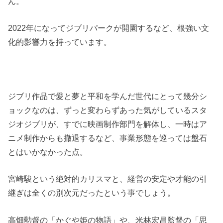
ん。
2022年になってジブリパークが開園するなど、根強い文
化的影響力を持っています。
ジブリ作品で愛と夢と平和を学んだ世代にとって幾分シ
ョックなのは、ずっと変わらずあった気がしているスタ
ジオジブリが、すでに映画制作部門を解体し、一時はア
ニメ制作からも撤退するなど、事業形態を巡っては盤石
とはいかなかった点。
宮崎駿という絶対的カリスマと、経営の安定や才能の引
継ぎは全くの別次元だったという事でしょう。
高畑勲督の「かぐや姫の物語」や、米林宏昌監督の「思