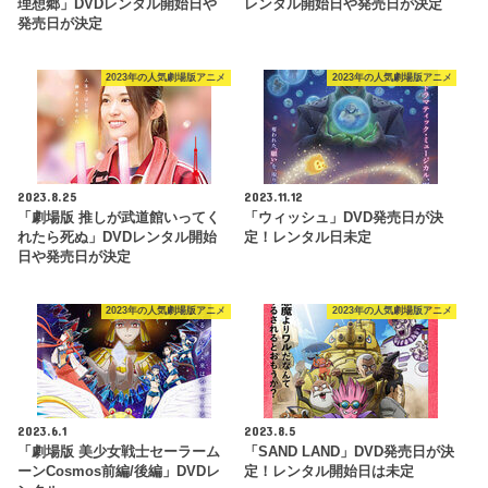
理想郷」DVDレンタル開始日や
レンタル開始日や発売日が決定
発売日が決定
2023年の人気劇場版アニメ
2023年の人気劇場版アニメ
2023.8.25
2023.11.12
「劇場版 推しが武道館いってく
「ウィッシュ」DVD発売日が決
れたら死ぬ」DVDレンタル開始
定！レンタル日未定
日や発売日が決定
2023年の人気劇場版アニメ
2023年の人気劇場版アニメ
2023.6.1
2023.8.5
「劇場版 美少女戦士セーラーム
「SAND LAND」DVD発売日が決
ーンCosmos前編/後編」DVDレ
定！レンタル開始日は未定