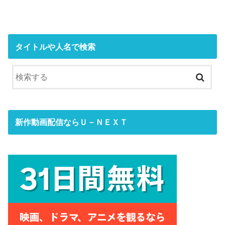
タイトルや人名で検索
新作動画配信ならＵ－ＮＥＸＴ