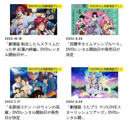
2022年の人気劇場版アニメ
2022年の人気劇場版アニメ
2022.10.18
2022.8.28
「劇場版 転生したらスライムだ
「四畳半タイムマシンブルース」
った件 紅蓮の絆編」DVDレンタ
DVDレンタル開始日や発売日が
ル開始日や…
決定
2022年の人気劇場版アニメ
2022年の人気劇場版アニメ
2022.3.17
2022.8.28
「名探偵コナン ハロウィンの花
「劇場版 うたプリ マジLOVEス
嫁」DVDレンタル開始日や発売
ターリッシュツアーズ」DVDレ
日が決定
ンタル開…