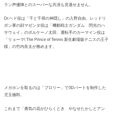
ラン声優陣とのスーパーな共演も見逃せません。
Dr.ヘド役は「千と千尋の神隠し」の入野自由、レッドリ
ボン軍の顔マゼンタ役は「機動戦士ガンダム 閃光のハ
サウェイ」のボルケーノ太田、運転手のカーマイン役は
「リョーマ! The Prince of Tennis 新生劇場版テニスの王子
様」の竹内良太が務めます。
メガホンを取るのは「ブロリー」で3Dパートを制作した
児玉徹郎。
これまで「勇気の花がひらくとき やなせたかしとアン